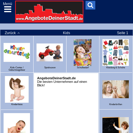
Menü
Zurück
Kids
Seite 1
Kids-Center /
Spielwaren
Schulbedarf
Kleidung & Schuhe
Geburtstagsfeier
AngeboteDeinerStadt.de
Die besten Unternehmen auf einen
Blick!
Kinderfotos
Kinderbrillen