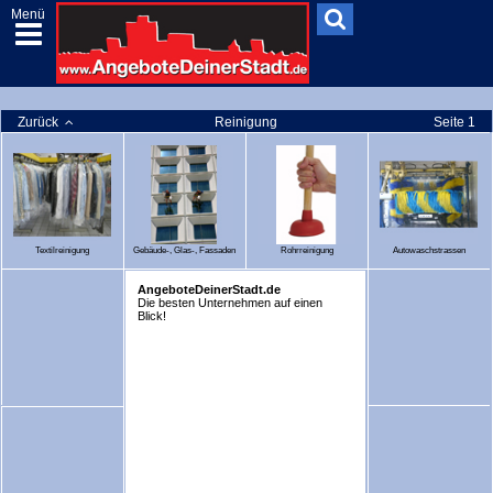
Menü
Zurück
Reinigung
Seite 1
Textilreinigung
Gebäude-, Glas-, Fassaden
Rohrreinigung
Autowaschstrassen
AngeboteDeinerStadt.de
Die besten Unternehmen auf einen
Blick!