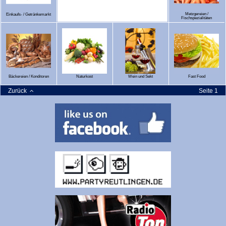
Metzgereien /
Einkaufs- / Getränkemarkt
Fischspezialitäten
Bäckereien / Konditoren
Naturkost
Wein und Sekt
Fast Food
Zurück
Seite 1