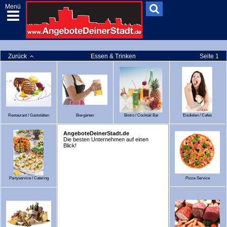
Menü
Zurück
Essen & Trinken
Seite 1
Restaurant / Gaststätten
Biergärten
Bistro / Cocktail Bar
Eisdielen / Cafes
AngeboteDeinerStadt.de
Die besten Unternehmen auf einen
Blick!
Partyservice / Catering
Pizza-Service