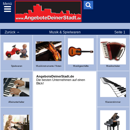
Menü
Zurück
Musik & Spielwaren
Seite 1
Spielwaren
Musikinstrumente / Noten
Musikgeschäfte
Musikschulen
AngeboteDeinerStadt.de
Die besten Unternehmen auf einen
Blick!
Alleinunterhalter
Klavierstimmer