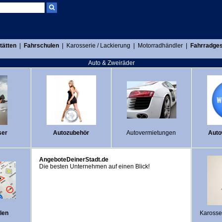
tätten
|
Fahrschulen
|
Karosserie / Lackierung
|
Motorradhändler
|
Fahrradges
Auto & Zweiräder
ser
Autozubehör
Autovermietungen
Auto
AngeboteDeinerStadt.de
Die besten Unternehmen auf einen Blick!
len
Karosser