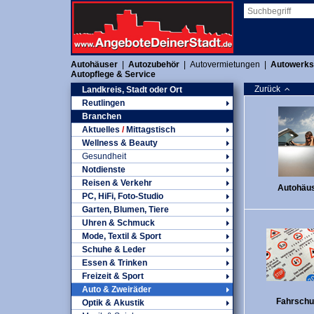
Autohäuser
|
Autozubehör
|
Autovermietungen
|
Autowerks
Autopflege & Service
Zurück
Landkreis, Stadt oder Ort
Reutlingen
Branchen
Aktuelles
/
Mittagstisch
Wellness & Beauty
Gesundheit
Notdienste
Reisen & Verkehr
Autohäu
PC, HiFi, Foto-Studio
Garten, Blumen, Tiere
Uhren & Schmuck
Mode, Textil & Sport
Schuhe & Leder
Essen & Trinken
Freizeit & Sport
Auto & Zweiräder
Fahrschu
Optik & Akustik