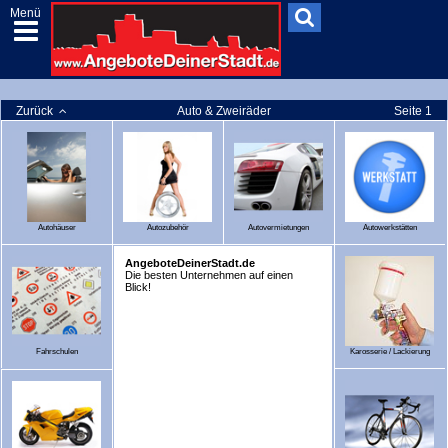
Menü
Zurück
Auto & Zweiräder
Seite 1
Autohäuser
Autozubehör
Autovermietungen
Autowerkstätten
AngeboteDeinerStadt.de
Die besten Unternehmen auf einen
Blick!
Fahrschulen
Karosserie / Lackierung