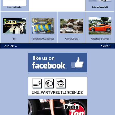
Fahrradgeschäft
Motorradhändler
Taxi
Tankstelle / Waschstraße
Autoverwertung
Autopflege & Service
Zurück
Seite 1