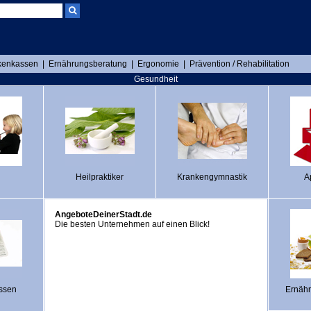
kenkassen
|
Ernährungsberatung
|
Ergonomie
|
Prävention / Rehabilitation
Gesundheit
Heilpraktiker
Krankengymnastik
A
AngeboteDeinerStadt.de
Die besten Unternehmen auf einen Blick!
ssen
Ernäh