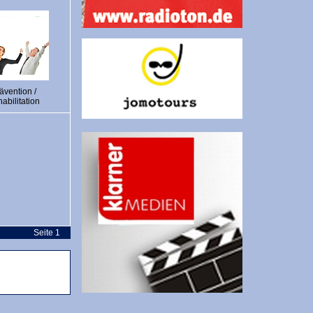
ävention /
abilitation
Seite 1