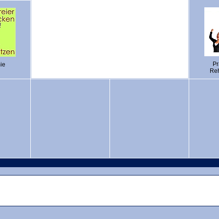
Pr
ie
Reh