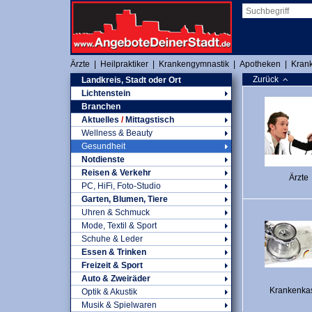
Ärzte
|
Heilpraktiker
|
Krankengymnastik
|
Apotheken
|
Kran
Zurück
Landkreis, Stadt oder Ort
Lichtenstein
Branchen
Aktuelles
/
Mittagstisch
Wellness & Beauty
Gesundheit
Notdienste
Reisen & Verkehr
Ärzte
PC, HiFi, Foto-Studio
Garten, Blumen, Tiere
Uhren & Schmuck
Mode, Textil & Sport
Schuhe & Leder
Essen & Trinken
Freizeit & Sport
Auto & Zweiräder
Krankenka
Optik & Akustik
Musik & Spielwaren