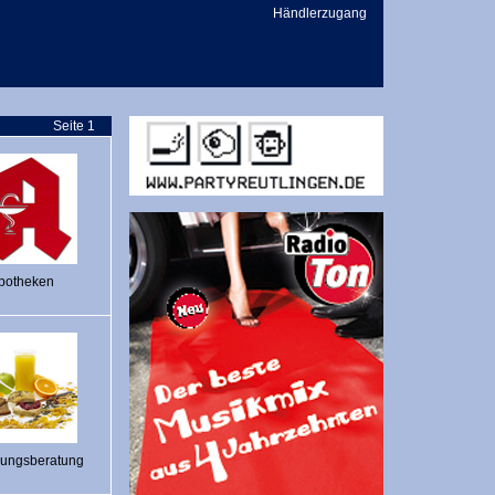
Händlerzugang
Seite 1
potheken
rungsberatung