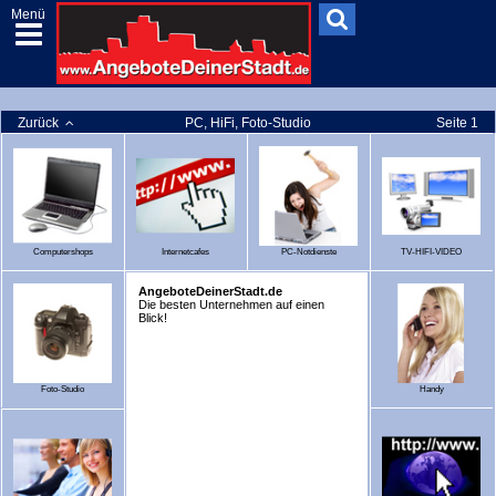
Menü
Zurück
PC, HiFi, Foto-Studio
Seite 1
Computershops
Internetcafes
PC-Notdienste
TV-HIFI-VIDEO
AngeboteDeinerStadt.de
Die besten Unternehmen auf einen
Blick!
Foto-Studio
Handy