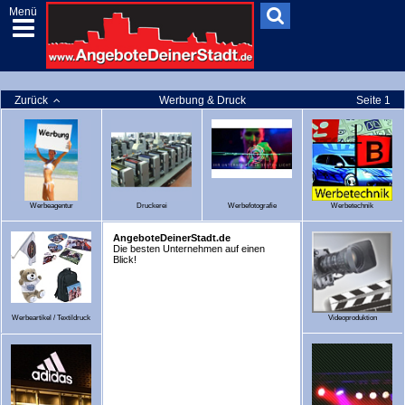
Menü
Zurück
Werbung & Druck
Seite 1
Werbeagentur
Druckerei
Werbefotografie
Werbetechnik
AngeboteDeinerStadt.de
Die besten Unternehmen auf einen
Blick!
Werbeartikel / Textildruck
Videoproduktion