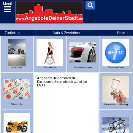
Menü
Zurück
Auto & Zweiräder
Seite 1
Autohäuser
Autozubehör
Autovermietungen
Autowerkstätten
AngeboteDeinerStadt.de
Die besten Unternehmen auf einen
Blick!
Fahrschulen
Karosserie / Lackierung