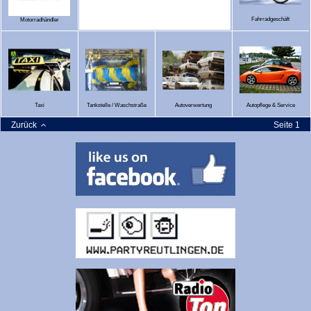
Fahrradgeschäft
Motorradhändler
Taxi
Tankstelle / Waschstraße
Autoverwertung
Autopflege & Service
Zurück
Seite 1