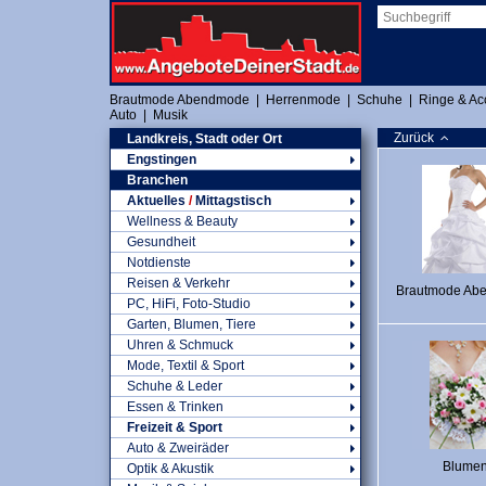
Brautmode Abendmode
|
Herrenmode
|
Schuhe
|
Ringe & Ac
Auto
|
Musik
Zurück
Landkreis, Stadt oder Ort
Engstingen
Branchen
Aktuelles
/
Mittagstisch
Wellness & Beauty
Gesundheit
Notdienste
Reisen & Verkehr
Brautmode Ab
PC, HiFi, Foto-Studio
Garten, Blumen, Tiere
Uhren & Schmuck
Mode, Textil & Sport
Schuhe & Leder
Essen & Trinken
Freizeit & Sport
Auto & Zweiräder
Blume
Optik & Akustik