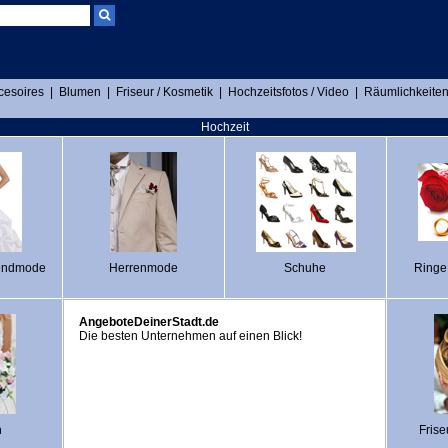
cesoires
|
Blumen
|
Friseur / Kosmetik
|
Hochzeitsfotos / Video
|
Räumlichkeiten
Hochzeit
endmode
Herrenmode
Schuhe
Ringe
AngeboteDeinerStadt.de
Die besten Unternehmen auf einen Blick!
n
Frise