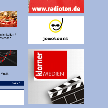
lichkeiten /
estessen
Musik
Seite 1