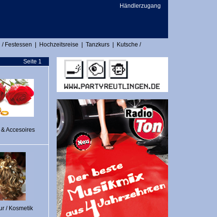
Händlerzugang
 / Festessen
|
Hochzeitsreise
|
Tanzkurs
|
Kutsche /
Seite 1
 & Accesoires
ur / Kosmetik