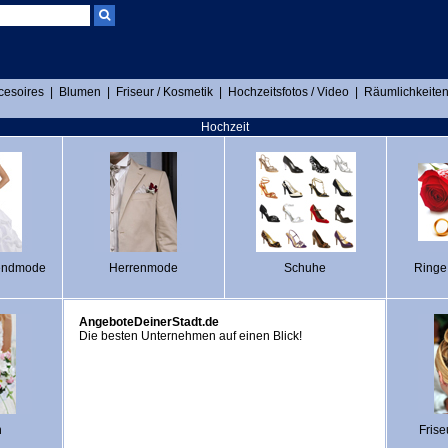
cesoires
|
Blumen
|
Friseur / Kosmetik
|
Hochzeitsfotos / Video
|
Räumlichkeiten
Hochzeit
endmode
Herrenmode
Schuhe
Ringe
AngeboteDeinerStadt.de
Die besten Unternehmen auf einen Blick!
n
Frise