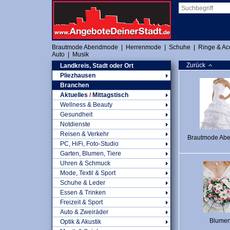
Brautmode Abendmode
|
Herrenmode
|
Schuhe
|
Ringe & Ac
Auto
|
Musik
Zurück
Landkreis, Stadt oder Ort
Pliezhausen
Branchen
Aktuelles
/
Mittagstisch
Wellness & Beauty
Gesundheit
Notdienste
Reisen & Verkehr
Brautmode Ab
PC, HiFi, Foto-Studio
Garten, Blumen, Tiere
Uhren & Schmuck
Mode, Textil & Sport
Schuhe & Leder
Essen & Trinken
Freizeit & Sport
Auto & Zweiräder
Blume
Optik & Akustik