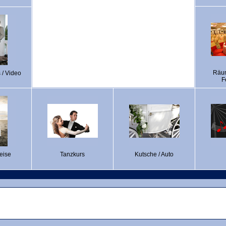
Räum
 / Video
F
eise
Tanzkurs
Kutsche / Auto