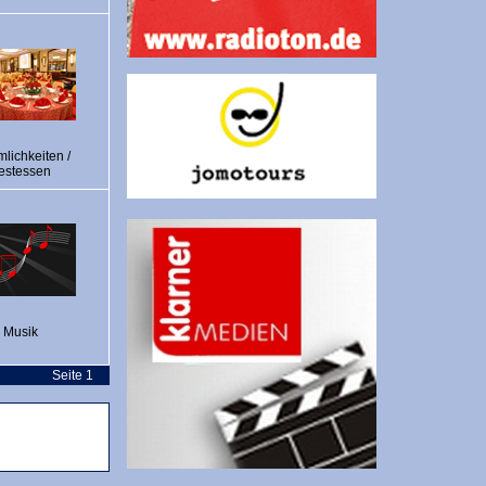
lichkeiten /
estessen
Musik
Seite 1