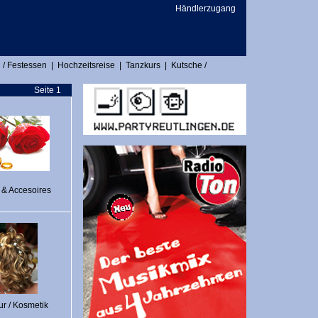
Händlerzugang
 / Festessen
|
Hochzeitsreise
|
Tanzkurs
|
Kutsche /
Seite 1
 & Accesoires
ur / Kosmetik