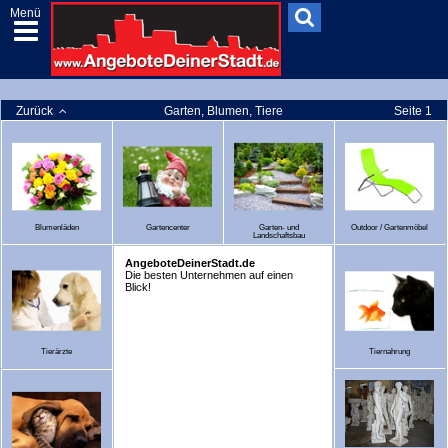
Menü
Zurück
Garten, Blumen, Tiere
Seite 1
Blumenläden
Gartencenter
Garten- und
Outdoor / Gartenmöbel
Landschaftsbau
AngeboteDeinerStadt.de
Die besten Unternehmen auf einen
Blick!
Tierärzte
Tiernahrung