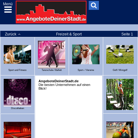
Menü
Zurück
Freizeit & Sport
Seite 1
Sport und Fitness
Tanzschule / Ballett
Sport- / Vereine
Golf / Minigolf
AngeboteDeinerStadt.de
Die besten Unternehmen auf einen
Blick!
Discotheken
Ausflugsziele