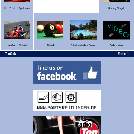
Bowling / Kegeln
Kino / Casino / Spielcenter
Kart-Bahn / Eishalle
Billard
Schwimmbäder / Saunen
Videotheken
Zurück
Seite 1