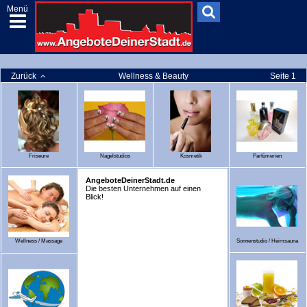
Menü
Zurück
Wellness & Beauty
Seite 1
Friseure
Nagelstudios
Kosmetik
Parfümerien
AngeboteDeinerStadt.de
Die besten Unternehmen auf einen
Blick!
Wellness / Massage
Sonnenstudio / Heimsauna