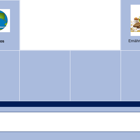
Ernäh
ros