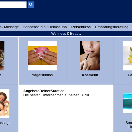
s / Massage
|
Sonnenstudio / Heimsauna
|
Reisebüros
|
Ernährungsberatung
Wellness & Beauty
e
Nagelstudios
Kosmetik
Pa
AngeboteDeinerStadt.de
Die besten Unternehmen auf einen Blick!
assage
Son
H