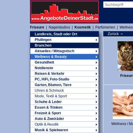
Friseure
|
Nagelstudios
|
Kosmetik
|
Parfümerien
|
Wellnes
Zurück
Landkreis, Stadt oder Ort
Pfullingen
Branchen
Aktuelles
/
Mittagstisch
Wellness & Beauty
Gesundheit
Notdienste
Reisen & Verkehr
Friseur
PC, HiFi, Foto-Studio
Garten, Blumen, Tiere
Uhren & Schmuck
Mode, Textil & Sport
Schuhe & Leder
Essen & Trinken
Freizeit & Sport
Auto & Zweiräder
Wellness / M
Optik & Akustik
Musik & Spielwaren