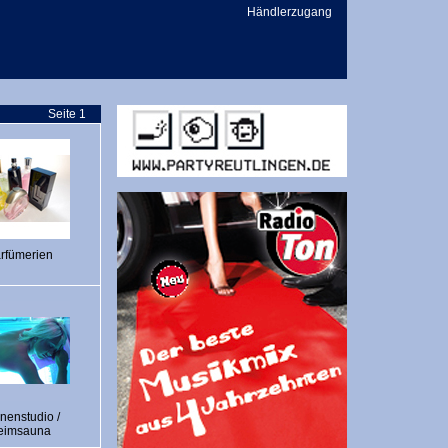
Händlerzugang
Seite 1
rfümerien
nenstudio /
eimsauna