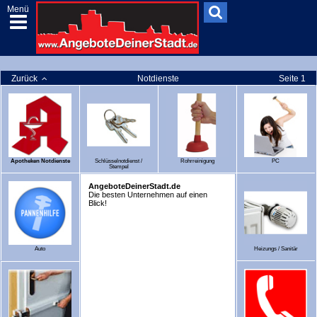
Menü
Zurück
Notdienste
Seite 1
Apotheken Notdienste
Schlüsselnotdienst /
Rohrreinigung
PC
Stempel
AngeboteDeinerStadt.de
Die besten Unternehmen auf einen
Blick!
Auto
Heizungs / Sanitär