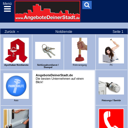
Menü
Zurück
Notdienste
Seite 1
Apotheken Notdienste
Schlüsselnotdienst /
Rohrreinigung
PC
Stempel
AngeboteDeinerStadt.de
Die besten Unternehmen auf einen
Blick!
Auto
Heizungs / Sanitär