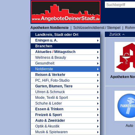
Apotheken Notdienste
|
Schlüsselnotdienst / Stempel
|
Rohrr
Zurück
Landkreis, Stadt oder Ort
Eningen u. A.
Branchen
Aktuelles
/
Mittagstisch
Wellness & Beauty
Gesundheit
Notdienste
Reisen & Verkehr
Apotheken No
PC, HiFi, Foto-Studio
Garten, Blumen, Tiere
Uhren & Schmuck
Mode, Textil & Sport
Schuhe & Leder
Essen & Trinken
Freizeit & Sport
Auto & Zweiräder
Auto
Optik & Akustik
Musik & Spielwaren