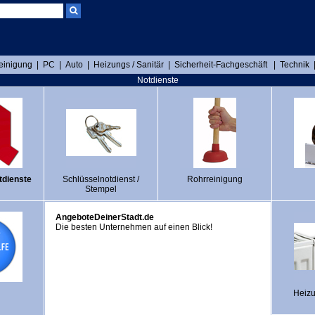
einigung
|
PC
|
Auto
|
Heizungs / Sanitär
|
Sicherheit-Fachgeschäft
|
Technik
Notdienste
tdienste
Schlüsselnotdienst /
Rohrreinigung
Stempel
AngeboteDeinerStadt.de
Die besten Unternehmen auf einen Blick!
Heizu