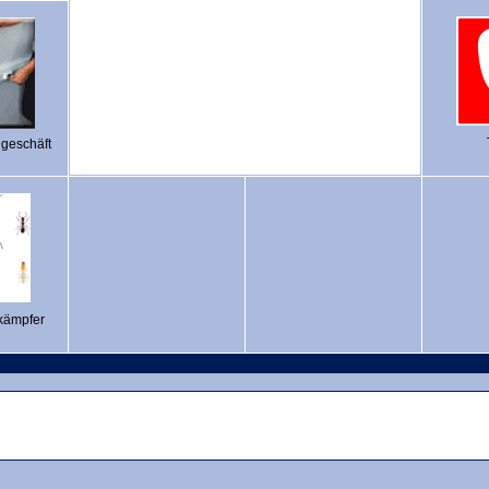
hgeschäft
kämpfer