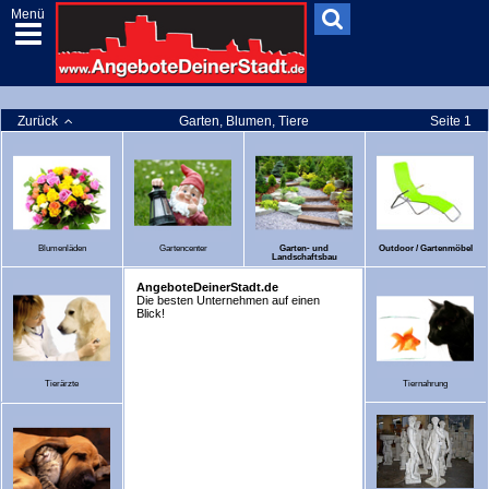
Menü
Zurück
Garten, Blumen, Tiere
Seite 1
Blumenläden
Gartencenter
Garten- und
Outdoor / Gartenmöbel
Landschaftsbau
AngeboteDeinerStadt.de
Die besten Unternehmen auf einen
Blick!
Tierärzte
Tiernahrung