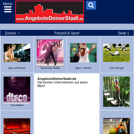
Menü
Zurück
Freizeit & Sport
Seite 1
Sport und Fitness
Tanzschule / Ballett
Sport- / Vereine
Golf / Minigolf
AngeboteDeinerStadt.de
Die besten Unternehmen auf einen
Blick!
Discotheken
Ausflugsziele