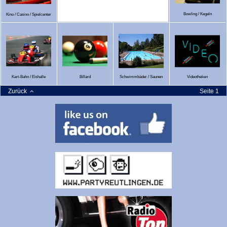
Bowling / Kegeln
Kino / Casino / Spielcenter
Kart-Bahn / Eishalle
Billard
Schwimmbäder / Saunen
Videotheken
Zurück
Seite 1