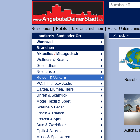
Reisebüros
|
Hotels
|
Taxi-Unternehmen
|
Reise-Unternehm
Zurück
Landkreis, Stadt oder Ort
Wannweil
Branchen
Aktuelles
/
Mittagstisch
Wellness & Beauty
Gesundheit
Notdienste
Reisen & Verkehr
Reisebü
PC, HiFi, Foto-Studio
Garten, Blumen, Tiere
Uhren & Schmuck
Mode, Textil & Sport
Schuhe & Leder
Essen & Trinken
Freizeit & Sport
Auto & Zweiräder
Autohäu
Optik & Akustik
Musik & Spielwaren