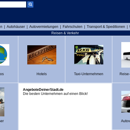
en
|
Autohäuser
|
Autovermietungen
|
Fahrschulen
|
Transport & Speditionen
|
Reisen & Verkehr
ros
Hotels
Taxi-Unternehmen
Reise
AngeboteDeinerStadt.de
Die besten Unternehmen auf einen Blick!
ser
Auto