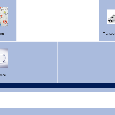
Transpor
len
vice