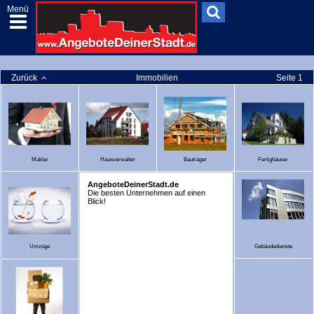
Menü
Zurück
Immobilien
Seite 1
Makler
Hausverwalter
Bauträger
Fertighäuser
AngeboteDeinerStadt.de
Die besten Unternehmen auf einen
Blick!
Umzüge
Gebäudedienste