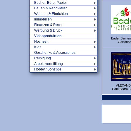
Bücher, Büro, Papier
Bauen & Renovieren
Wohnen & Einrichten
Immobilien
Finanzen & Recht
Werbung & Druck
Videoproduktion
Bader Blumen
Hochzeit
Gartenb
Kids
Geschenke & Accessoires
Reinigung
Arbeitsvermittlung
Hobby / Sonstige
ALEXAND
Café Bistro 