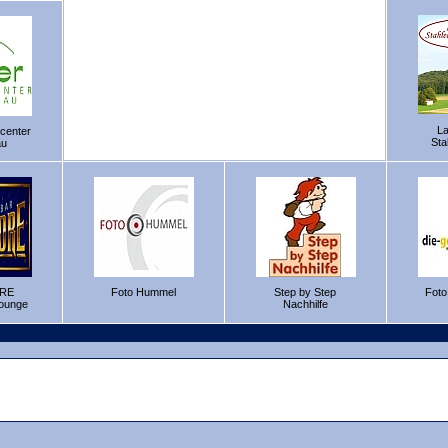
L
center
Sta
au
RE
Foto Hummel
Step by Step
Foto
Lounge
Nachhilfe