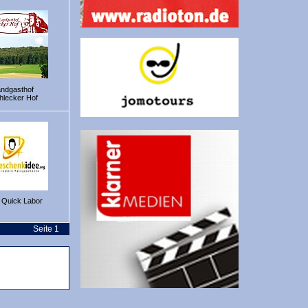
andgasthof
hlecker Hof
 Quick Labor
Seite 1