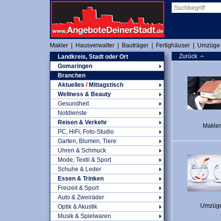
Makler
|
Hausverwalter
|
Bauträger
|
Fertighäuser
|
Umzüge
Zurück
Landkreis, Stadt oder Ort
Gomaringen
Branchen
Aktuelles
/
Mittagstisch
Wellness & Beauty
Gesundheit
Notdienste
Reisen & Verkehr
Makler
PC, HiFi, Foto-Studio
Garten, Blumen, Tiere
Uhren & Schmuck
Mode, Textil & Sport
Schuhe & Leder
Essen & Trinken
Freizeit & Sport
Auto & Zweiräder
Umzüg
Optik & Akustik
Musik & Spielwaren