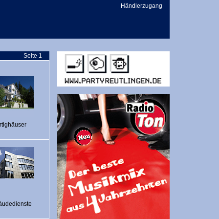
Händlerzugang
Seite 1
rtighäuser
udedienste