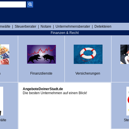
nwälte
|
Steuerberater
|
Notare
|
Unternehmensberater
|
Detekteien
Finanzen & Recht
n
Finanzdienste
Versicherungen
AngeboteDeinerStadt.de
Die besten Unternehmen auf einen Blick!
älte
Ste