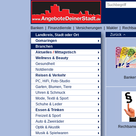
Banken
|
Finanzdienste
|
Versicherungen
|
Makler
|
Rechtsa
Zurück
Landkreis, Stadt oder Ort
Gomaringen
Branchen
Aktuelles
/
Mittagstisch
Wellness & Beauty
Gesundheit
Notdienste
Reisen & Verkehr
Banke
PC, HiFi, Foto-Studio
Garten, Blumen, Tiere
Uhren & Schmuck
Mode, Textil & Sport
Schuhe & Leder
Essen & Trinken
Freizeit & Sport
Auto & Zweiräder
Rechtsanw
Optik & Akustik
Musik & Spielwaren