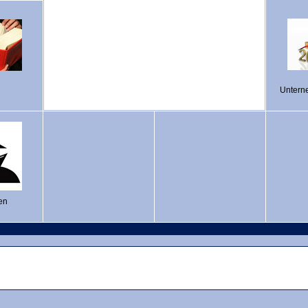
Untern
en