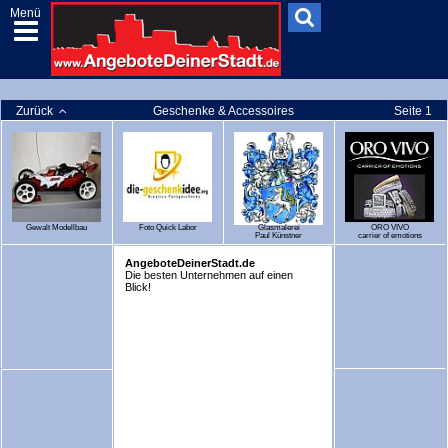
Menü
Zurück
Geschenke & Accessoires
Seite 1
Gewalt Modellbau
Foto Quick Labor
Glasmalerei
ORO VIVO
Paul Künstner
carrier of emotions
AngeboteDeinerStadt.de
Die besten Unternehmen auf einen
Blick!