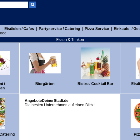
|
Eisdielen / Cafes
|
Partyservice / Catering
|
Pizza-Service
|
Einkaufs- / Ge
Food
Essen & Trinken
t /
Biergärten
Bistro / Cocktail Bar
Eisdi
ten
AngeboteDeinerStadt.de
Die besten Unternehmen auf einen Blick!
 Catering
Piz