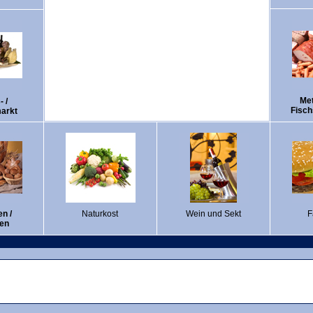
Met
- /
Fisch
arkt
n /
Naturkost
Wein und Sekt
F
ren