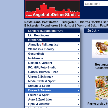
Restaurant / Gaststätten
|
Biergärten
|
Bistro / Cocktail Bar
Bäckereien / Konditoren
|
Naturkost
|
Wein und Sekt
|
Fast 
Zurück
Landkreis, Stadt oder Ort
Lkr. Reutlingen
Branchen
Aktuelles
/
Mittagstisch
Wellness & Beauty
Gesundheit
Notdienste
Reisen & Verkehr
Restauran
PC, HiFi, Foto-Studio
Gaststät
Garten, Blumen, Tiere
Uhren & Schmuck
Mode, Textil & Sport
Schuhe & Leder
Essen & Trinken
Freizeit & Sport
Auto & Zweiräder
Partyservice /
Optik & Akustik