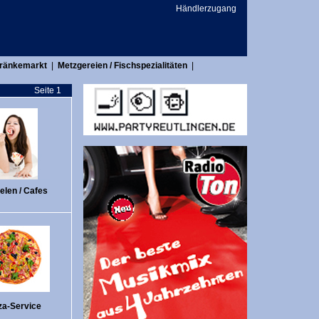
Händlerzugang
tränkemarkt
|
Metzgereien / Fischspezialitäten
|
Seite 1
elen / Cafes
za-Service