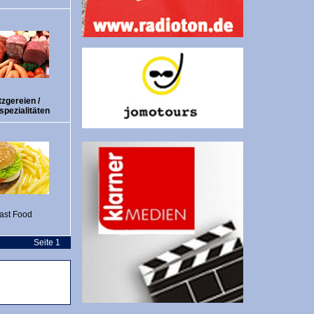
zgereien /
spezialitäten
ast Food
Seite 1