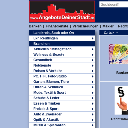
Banken
|
Finanzdienste
|
Versicherungen
|
Makler
|
Recht
Zurück
Landkreis, Stadt oder Ort
Lkr. Reutlingen
Branchen
Aktuelles
/
Mittagstisch
Wellness & Beauty
Gesundheit
Notdienste
Reisen & Verkehr
Banke
PC, HiFi, Foto-Studio
Garten, Blumen, Tiere
Uhren & Schmuck
Mode, Textil & Sport
Schuhe & Leder
Essen & Trinken
Freizeit & Sport
Auto & Zweiräder
Rechtsanw
Optik & Akustik
Musik & Spielwaren