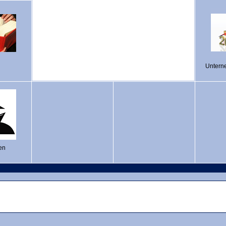
Untern
en