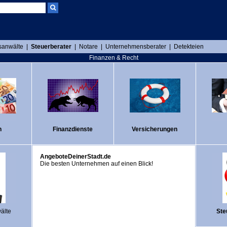
sanwälte
|
Steuerberater
|
Notare
|
Unternehmensberater
|
Detekteien
Finanzen & Recht
n
Finanzdienste
Versicherungen
AngeboteDeinerStadt.de
Die besten Unternehmen auf einen Blick!
älte
Ste