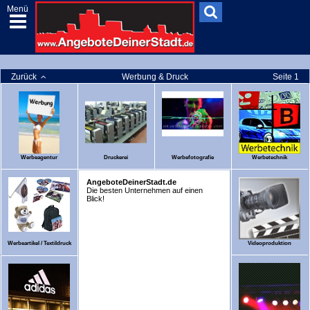
Menü
Zurück
Werbung & Druck
Seite 1
Werbeagentur
Druckerei
Werbefotografie
Werbetechnik
AngeboteDeinerStadt.de
Die besten Unternehmen auf einen
Blick!
Werbeartikel / Textildruck
Videoproduktion