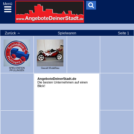
Menü
Zurück
Spielwaren
Seite 1
SPIELSTATION
Gewalt Modellbau
PFULLINGEN
AngeboteDeinerStadt.de
Die besten Unternehmen auf einen
Blick!