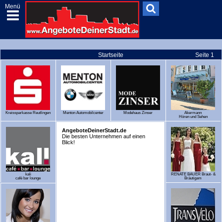
Menü
Startseite
Seite 1
Kreissparkasse Reutlingen
Menton Automobilcenter
Modehaus Zinser
Akermann
Hören und Sehen
AngeboteDeinerStadt.de
Die besten Unternehmen auf einen
Blick!
kali
RENATE BAUER Braut- &
café bar lounge
Bräutigam