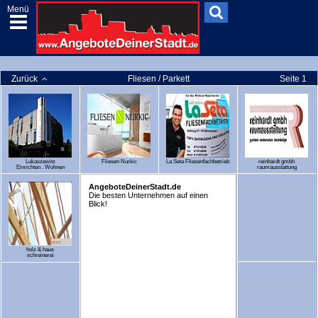
Menü
Zurück
Fliesen / Parkett
Seite 1
Lukaszewitz
Fliesen Nurkic
La Seta Fliesenfachbetrieb
reinhardt gmbh
Einrichten . Wohnen
raumausstattung
AngeboteDeinerStadt.de
Die besten Unternehmen auf einen
Blick!
holz & haus
schreinerei