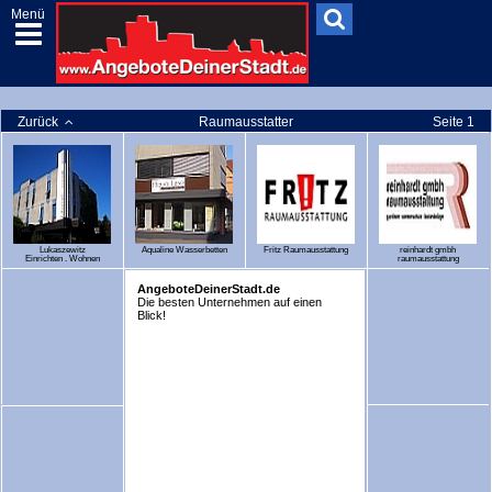
Menü
Zurück
Raumausstatter
Seite 1
Lukaszewitz
Aqualine Wasserbetten
Fritz Raumausstattung
reinhardt gmbh
Einrichten . Wohnen
raumausstattung
AngeboteDeinerStadt.de
Die besten Unternehmen auf einen
Blick!