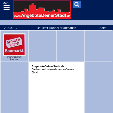
Menü
Zurück
Baustoff-Handel / Baumärkte
Seite 1
SONDERPREIS !
Baumarkt
AngeboteDeinerStadt.de
Die besten Unternehmen auf einen
Blick!